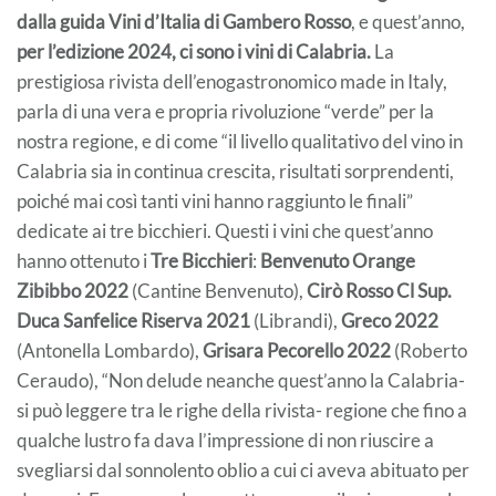
dalla guida Vini d’Italia di Gambero Rosso
, e quest’anno,
per l’edizione 2024, ci sono i vini di Calabria.
La
prestigiosa rivista dell’enogastronomico made in Italy,
parla di una vera e propria rivoluzione “verde” per la
nostra regione, e di come “il livello qualitativo del vino in
Calabria sia in continua crescita, risultati sorprendenti,
poiché mai così tanti vini hanno raggiunto le finali”
dedicate ai tre bicchieri. Questi i vini che quest’anno
hanno ottenuto i
Tre Bicchieri
:
Benvenuto Orange
Zibibbo 2022
(Cantine Benvenuto),
Cirò Rosso Cl Sup.
Duca Sanfelice Riserva 2021
(Librandi),
Greco 2022
(Antonella Lombardo),
Grisara Pecorello 2022
(Roberto
Ceraudo), “Non delude neanche quest’anno la Calabria-
si può leggere tra le righe della rivista- regione che fino a
qualche lustro fa dava l’impressione di non riuscire a
svegliarsi dal sonnolento oblio a cui ci aveva abituato per