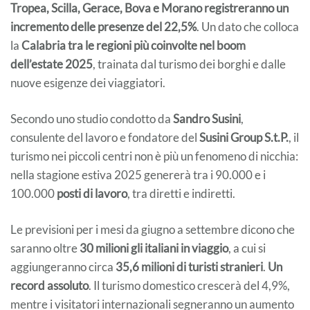
Tropea, Scilla, Gerace, Bova e Morano registreranno un
incremento delle presenze del 22,5%
. Un dato che colloca
la
Calabria tra le regioni più coinvolte nel boom
dell’estate 2025
, trainata dal turismo dei borghi e dalle
nuove esigenze dei viaggiatori.
Secondo uno studio condotto da
Sandro Susini
,
consulente del lavoro e fondatore del
Susini Group S.t.P.
, il
turismo nei piccoli centri non è più un fenomeno di nicchia:
nella stagione estiva 2025 genererà tra i 90.000 e i
100.000
posti di lavoro
, tra diretti e indiretti.
Le previsioni per i mesi da giugno a settembre dicono che
saranno oltre
30 milioni gli italiani in viaggio
, a cui si
aggiungeranno circa
35,6 milioni di turisti stranieri
.
Un
record assoluto
. Il turismo domestico crescerà del 4,9%,
mentre i visitatori internazionali segneranno un aumento