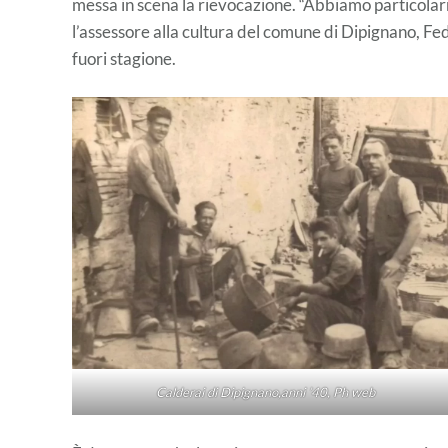
messa in scena la rievocazione. “Abbiamo particola
l’assessore alla cultura del comune di Dipignano, Fe
fuori stagione.
Calderai di Dipignano,anni ’40, Ph web