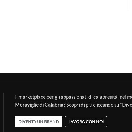
Il marketplace per gli appassionati di calabresità, nel 
Meraviglie di Calabria?
Scopri di più cliccando su "Div
DIVENTA UN BRAND
LAVORA CON NOI