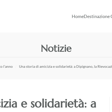
Home
Destinazione 
Notizie
to l’anno
Una storia di amicizia e solidarietà: a Dipignano, la Rievocaz
zia e solidarietà: a