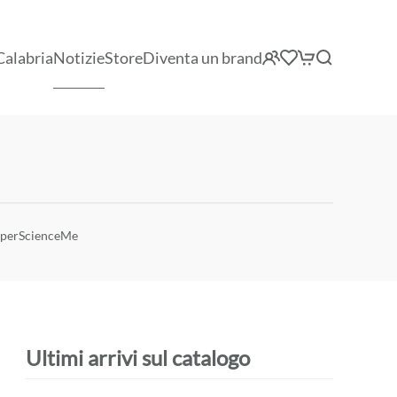
Calabria
Notizie
Store
Diventa un brand
 SuperScienceMe
Ultimi arrivi sul catalogo