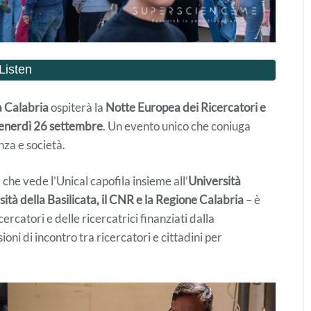
realizzata a mano – Ceramica
di Seminara
€
45,00
la Calabria
ospiterà la
Notte Europea dei Ricercatori e
enerdì 26 settembre
. Un evento unico che coniuga
nza e società.
che vede l’Unical capofila insieme all’
Università
tà della Basilicata, il CNR e la Regione Calabria
– è
ercatori e delle ricercatrici finanziati dalla
ni di incontro tra ricercatori e cittadini per