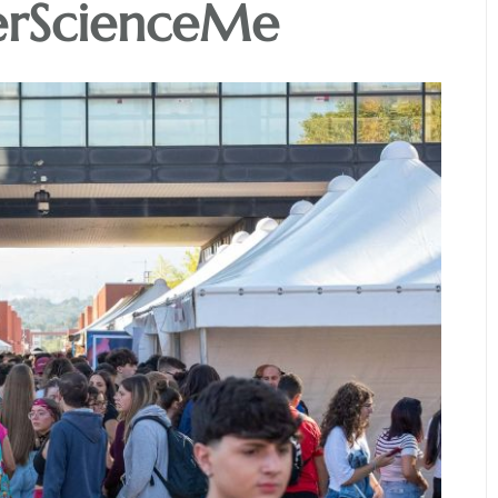
perScienceMe
Maschera apotropaica
demone grande con lingua