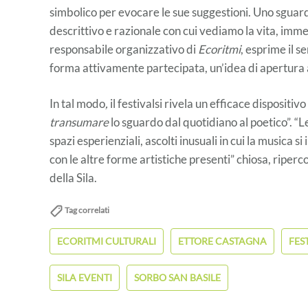
simbolico per evocare le sue suggestioni. Uno sguard
descrittivo e razionale con cui vediamo la vita, imme
responsabile organizzativo di
Ecoritmi
, esprime il 
forma attivamente partecipata, un’idea di apertura a
In tal modo
,
il festivalsi rivela un efficace dispositi
transumare
lo sguardo dal quotidiano al poetico”. 
spazi esperienziali, ascolti inusuali in cui la musica 
con le altre forme artistiche presenti” chiosa, riperc
della Sila.
Tag correlati
ECORITMI CULTURALI
ETTORE CASTAGNA
FES
SILA EVENTI
SORBO SAN BASILE