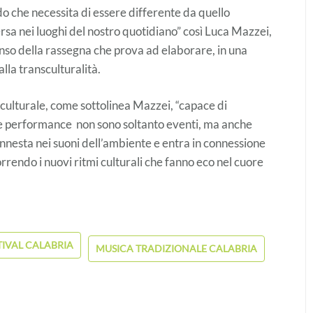
o che necessita di essere differente da quello
rsa nei luoghi del nostro quotidiano” così Luca Mazzei,
senso della rassegna che prova ad elaborare, in una
lla transculturalità.
vo culturale, come sottolinea Mazzei, “capace di
“Le performance non sono soltanto eventi, ma anche
si innesta nei suoni dell’ambiente e entra in connessione
orrendo i nuovi ritmi culturali che fanno eco nel cuore
TIVAL CALABRIA
MUSICA TRADIZIONALE CALABRIA