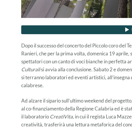
Dopo il successo del concerto del Piccolo coro del
Ranieri, che per la prima volta, domenica 19 aprile, si
spettatori con un canto di voci bianche in perfetta ar
Culturali
si avvia alla conclusione. Sabato 2 e dome
si terranno laboratori ed eventi artistici, all’insegn
calabrese.
Ad alzare il sipario sull’ultimo weekend del proget
al co-finanziamento della Regione Calabria ed è stato
il laboratorio
CreatiVita
, in cui il regista Luca Mazze
creatività, trasferirà una lettura metaforica del conc