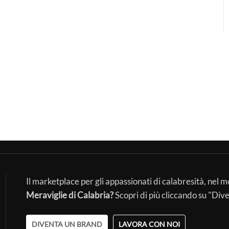
Il marketplace per gli appassionati di calabresità, nel 
Meraviglie di Calabria?
Scopri di più cliccando su "Div
DIVENTA UN BRAND
LAVORA CON NOI