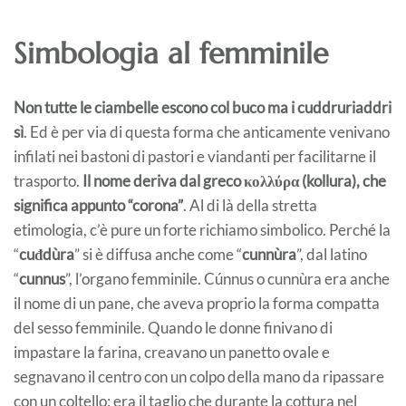
Simbologia al femminile
Non tutte le ciambelle escono col buco ma i cuddruriaddri
sì
. Ed è per via di questa forma che anticamente venivano
infilati nei bastoni di pastori e viandanti per facilitarne il
trasporto.
Il nome deriva dal greco κολλύρα (kollura), che
significa appunto “corona”
. Al di là della stretta
etimologia, c’è pure un forte richiamo simbolico. Perché la
“
cuđdùra
” si è diffusa anche come “
cunnùra
”, dal latino
“
cunnus
”, l’organo femminile. Cúnnus o cunnùra era anche
il nome di un pane, che aveva proprio la forma compatta
del sesso femminile. Quando le donne finivano di
impastare la farina, creavano un panetto ovale e
segnavano il centro con un colpo della mano da ripassare
con un coltello: era il taglio che durante la cottura nel