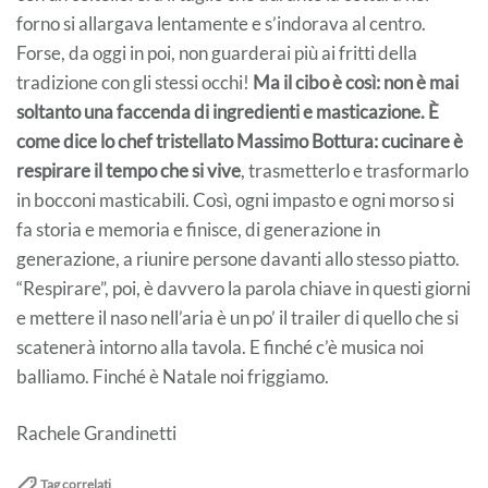
forno si allargava lentamente e s’indorava al centro.
Forse, da oggi in poi, non guarderai più ai fritti della
tradizione con gli stessi occhi!
Ma il cibo è così: non è mai
soltanto una faccenda di ingredienti e masticazione. È
come dice lo chef tristellato Massimo Bottura: cucinare è
respirare il tempo che si vive
, trasmetterlo e trasformarlo
in bocconi masticabili. Così, ogni impasto e ogni morso si
fa storia e memoria e finisce, di generazione in
generazione, a riunire persone davanti allo stesso piatto.
“Respirare”, poi, è davvero la parola chiave in questi giorni
e mettere il naso nell’aria è un po’ il trailer di quello che si
scatenerà intorno alla tavola. E finché c’è musica noi
balliamo. Finché è Natale noi friggiamo.
Rachele Grandinetti
Tag correlati