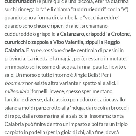
cuddruriaddri
(e pure qui c’è una piccola, eterna diatriba
su chi rinnega la “a” e li chiama “cuddrurieddri”, con la “e”)
quando sono a forma di ciambella e “vecchiareddre”
quando sono chiusi e ripieni di alici, si chiamano
cudduredde o grispelle
a Catanzaro, crispedd’ a Crotone,
cururicchi o zeppole a Vibo Valentia, zippuli a Reggio
Calabria.
E
to be continued
nelle centinaia di paesini in
provincia. La ricetta e la magia, però, restano immutate:
un impasto sofficissimo di acqua, farina, patate, lievito e
sale. Un morso e tutto intorno è Jingle Bells! Per i
boomers
non esiste altra variante rispetto alle alici. I
millennial
ai fornelli, invece, spesso sperimentano
farciture diverse, dal classico pomodoro e caciocavallo
silano a mo’ di panzerotto alla ‘nduja, dai cicoli ai broccoli
di rape, dalla rosamarina alla salsiccia. Insomma: tanta
Calabria può finire dentro un impasto e poi fare un triplo
carpiato in padella (per la gioia di chi, alla fine, dovrà