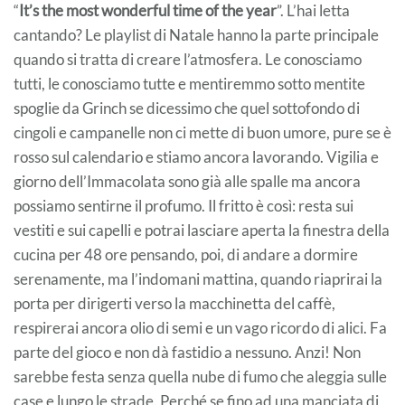
“
It’s the most wonderful time of the year
”. L’hai letta
cantando? Le playlist di Natale hanno la parte principale
quando si tratta di creare l’atmosfera. Le conosciamo
tutti, le conosciamo tutte e mentiremmo sotto mentite
spoglie da Grinch se dicessimo che quel sottofondo di
cingoli e campanelle non ci mette di buon umore, pure se è
rosso sul calendario e stiamo ancora lavorando. Vigilia e
giorno dell’Immacolata sono già alle spalle ma ancora
possiamo sentirne il profumo. Il fritto è così: resta sui
vestiti e sui capelli e potrai lasciare aperta la finestra della
cucina per 48 ore pensando, poi, di andare a dormire
serenamente, ma l’indomani mattina, quando riaprirai la
porta per dirigerti verso la macchinetta del caffè,
respirerai ancora olio di semi e un vago ricordo di alici. Fa
parte del gioco e non dà fastidio a nessuno. Anzi! Non
sarebbe festa senza quella nube di fumo che aleggia sulle
case e lungo le strade. Perché se fino ad una manciata di