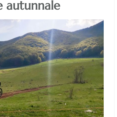
ne autunnale
Maschera apotropaica
demone grande con lingua