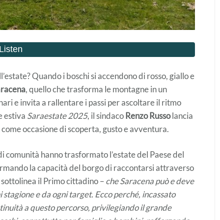
realizzata a mano – Ceramica
di Seminara
€
45,00
ll’estate? Quando i boschi si accendono di rosso, giallo e
aracena
, quello che trasforma le montagne in un
ari e invita a rallentare i passi per ascoltare il ritmo
e estiva
Saraestate 2025
, il sindaco
Renzo Russo
lancia
e come occasione di scoperta, gusto e avventura.
di comunità hanno trasformato l’estate del Paese del
rmando la capacità del borgo di raccontarsi attraverso
 sottolinea il Primo cittadino –
che Saracena può e deve
i stagione e da ogni target. Ecco perché, incassato
ntinuità a questo percorso, privilegiando il grande