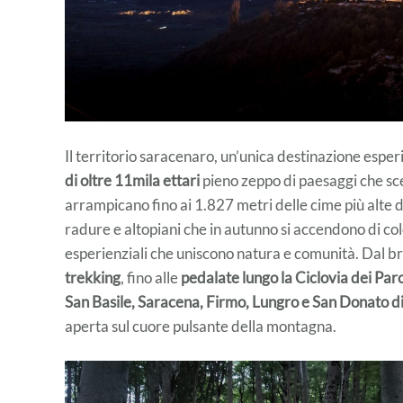
Il territorio saracenaro, un’unica destinazione esper
di oltre 11mila ettari
pieno zeppo di paesaggi che sce
arrampicano fino ai 1.827 metri delle cime più alte 
radure e altopiani che in autunno si accendono di col
esperienziali che uniscono natura e comunità. Dal br
trekking
, fino alle
pedalate lungo la Ciclovia dei Par
San Basile, Saracena, Firmo, Lungro e San Donato d
aperta sul cuore pulsante della montagna.