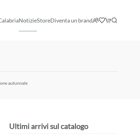
Calabria
Notizie
Store
Diventa un brand
gione autunnale
Ultimi arrivi sul catalogo