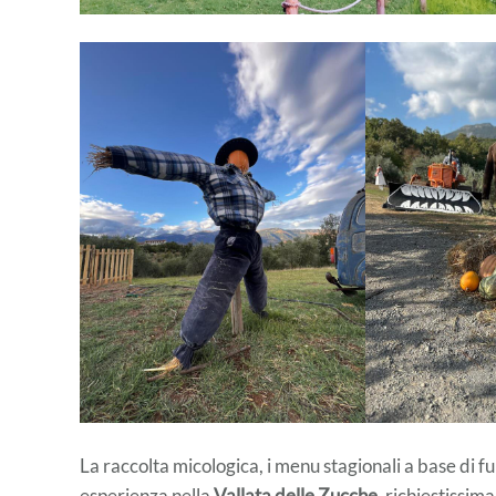
La raccolta micologica, i menu stagionali a base di fu
esperienza nella
Vallata delle Zucche
, richiestissim