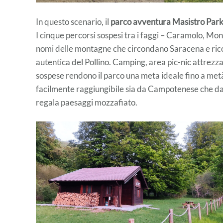
In questo scenario, il
parco avventura Masistro Par
I cinque percorsi sospesi tra i faggi – Caramolo, Mont
nomi delle montagne che circondano Saracena e ricord
autentica del Pollino. Camping, area pic-nic attrezza
sospese rendono il parco una meta ideale fino a metà o
facilmente raggiungibile sia da Campotenese che da
regala paesaggi mozzafiato.