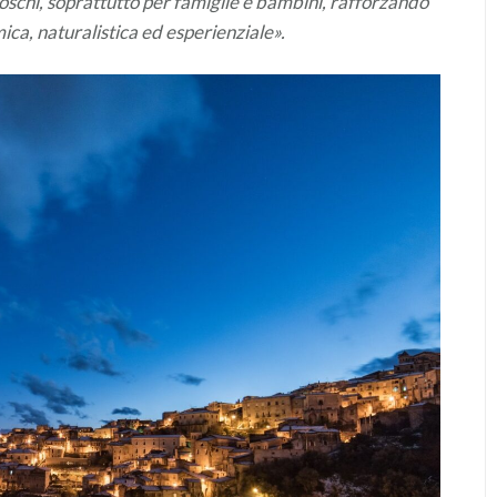
boschi, soprattutto per famiglie e bambini, rafforzando
ica, naturalistica ed esperienziale».