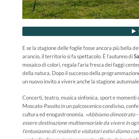
E se la stagione delle foglie fosse ancora più bella de
arancio, il territorio si fa spettacolo. È l’autunno di
S
mosaico di colori, regala l’aria fresca dei faggi centen
della natura. Dopo il successo della programmazion
un nuovo invito a vivere anche la stagione autunnal
Concerti, teatro, musica sinfonica, sport e momenti 
Moscato-Passito in un palcoscenico condiviso, confe
cultura ed enogastronomia.
«Abbiamo dimostrato
–
essere destinazione multisensoriale da vivere in ogn
l’entusiasmo di residenti e visitatori estivi diamo co