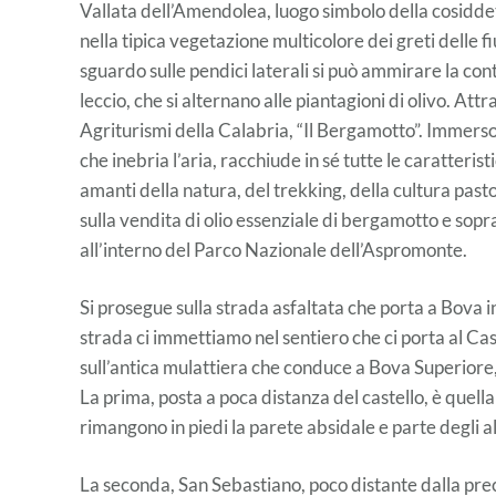
Vallata dell’Amendolea, luogo simbolo della cosiddet
nella tipica vegetazione multicolore dei greti delle fiu
sguardo sulle pendici laterali si può ammirare la conti
leccio, che si alternano alle piantagioni di olivo. A
Agriturismi della Calabria, “Il Bergamotto”. Immerso 
che inebria l’aria, racchiude in sé tutte le caratteris
amanti della natura, del trekking, della cultura pasto
sulla vendita di olio essenziale di bergamotto e sopra
all’interno del Parco Nazionale dell’Aspromonte.
Si prosegue sulla strada asfaltata che porta a Bova in
strada ci immettiamo nel sentiero che ci porta al Cas
sull’antica mulattiera che conduce a Bova Superiore, 
La prima, posta a poca distanza del castello, è quella 
rimangono in piedi la parete absidale e parte degli al
La seconda, San Sebastiano, poco distante dalla prec