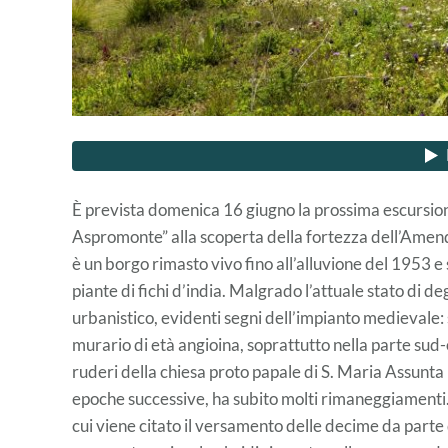
È prevista domenica 16 giugno la prossima escursion
Aspromonte” alla scoperta della fortezza dell’Amen
è un borgo rimasto vivo fino all’alluvione del 1953 e 
piante di fichi d’india. Malgrado l’attuale stato di d
urbanistico, evidenti segni dell’impianto medievale: s
murario di età angioina, soprattutto nella parte sud-o
ruderi della chiesa proto papale di S. Maria Assunta la
epoche successive, ha subito molti rimaneggiamenti. 
cui viene citato il versamento delle decime da parte 