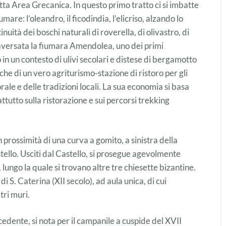
ta Area Grecanica. In questo primo tratto ci si imbatte
mare: l’oleandro, il ficodindia, l’elicriso, alzando lo
nuità dei boschi naturali di roverella, di olivastro, di
ttraversata la fiumara Amendolea, uno dei primi
in un contesto di ulivi secolari e distese di bergamotto
tiche di un vero agriturismo-stazione di ristoro per gli
rale e delle tradizioni locali. La sua economia si basa
ttutto sulla ristorazione e sui percorsi trekking
 prossimità di una curva a gomito, a sinistra della
tello. Usciti dal Castello, si prosegue agevolmente
lungo la quale si trovano altre tre chiesette bizantine.
di S. Caterina (XII secolo), ad aula unica, di cui
tri muri.
edente, si nota per il campanile a cuspide del XVII