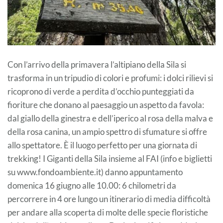
Con l’arrivo della primavera l’altipiano della Sila si
trasforma in un tripudio di colori e profumi: i dolci rilievi si
ricoprono di verde a perdita d’occhio punteggiati da
fioriture che donano al paesaggio un aspetto da favola:
dal giallo della ginestra e dell’iperico al rosa della malva e
della rosa canina, un ampio spettro di sfumature si offre
allo spettatore. È il luogo perfetto per una giornata di
trekking! I Giganti della Sila insieme al FAI (info e biglietti
su www.fondoambiente.it) danno appuntamento
domenica 16 giugno alle 10.00: 6 chilometri da
percorrere in 4 ore lungo un itinerario di media difficoltà
per andare alla scoperta di molte delle specie floristiche