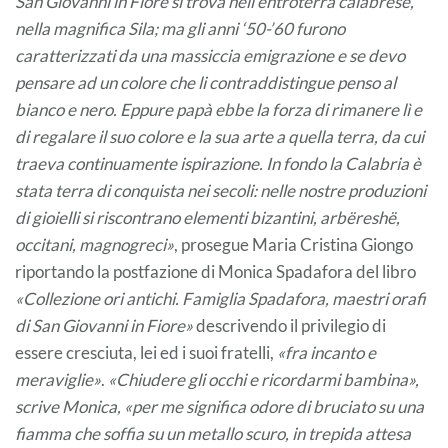
San Giovanni in Fiore si trova nell’entroterra calabrese,
nella magnifica Sila; ma gli anni ‘50-’60 furono
caratterizzati da una massiccia emigrazione e se devo
pensare ad un colore che li contraddistingue penso al
bianco e nero. Eppure papà ebbe la forza di rimanere lì e
di regalare il suo colore e la sua arte a quella terra, da cui
traeva continuamente ispirazione. In fondo la Calabria è
stata terra di conquista nei secoli: nelle nostre produzioni
di gioielli si riscontrano elementi bizantini, arbëreshë,
occitani, magnogreci»
, prosegue Maria Cristina Giongo
riportando la postfazione di Monica Spadafora del libro
«Collezione ori antichi. Famiglia Spadafora, maestri orafi
di San Giovanni in Fiore»
descrivendo il privilegio di
essere cresciuta, lei ed i suoi fratelli,
«fra incanto e
meraviglie»
.
«Chiudere gli occhi e ricordarmi bambina»,
scrive Monica, «per me significa odore di bruciato su una
fiamma che soffia su un metallo scuro, in trepida attesa