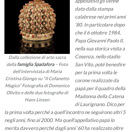
appellativo gli venne
dato dalla stampa
calabrese nei primi anni
‘80. In particolare dopo
che il 6 ottobre 1984,
Papa Giovanni Paolo II,
nella sua storica visita a
Cosenza, nello stadio
Dalla collezione di arte sacra
San Vito, poté benedire
della
famiglia Spadafora
– Foto
dell’
intervistata di Maria
per la prima volta le
Cristina Giongo su “Il Cofanetto
corone realizzate da
Magico”
Fotografia di Domenico
papà per il quadro della
Olivito
e
delle due fotografie di
Madonna della Catena
Hans Linsen
di Laurignano. Dico per
la prima volta perché a quell’incontro ne seguirono altri 5
negli anni, fino al 2000. Ma quell’appellativo papà lo
merita davvero perché dagli anni ‘60 ha realizzato oltre