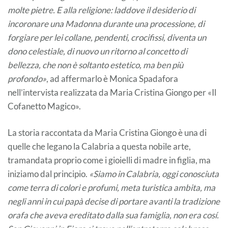
molte pietre. E alla religione: laddove il desiderio di
incoronare una Madonna durante una processione, di
forgiare per lei collane, pendenti, crocifissi, diventa un
dono celestiale, di nuovo un ritorno al concetto di
bellezza, che non è soltanto estetico, ma ben più
profondo»
, ad affermarlo è Monica Spadafora
nell’intervista realizzata da Maria Cristina Giongo per «Il
Cofanetto Magico».
La storia raccontata da Maria Cristina Giongo è una di
quelle che legano la Calabria a questa nobile arte,
tramandata proprio come i gioielli di madre in figlia, ma
iniziamo dal principio.
«Siamo in Calabria, oggi conosciuta
come terra di colori e profumi, meta turistica ambita, ma
negli anni in cui papà decise di portare avanti la tradizione
orafa che aveva ereditato dalla sua famiglia, non era cosí.