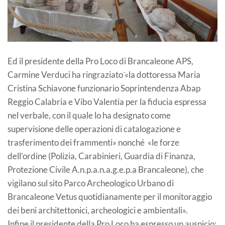
Ed il presidente della Pro Loco di Brancaleone APS,
Carmine Verduci ha ringraziato ֿ«la dottoressa Maria
Cristina Schiavone funzionario Soprintendenza Abap
Reggio Calabria e Vibo Valentia per la fiducia espressa
nel verbale, con il quale lo ha designato come
supervisione delle operazioni di catalogazione e
trasferimento dei frammenti» nonché «le forze
dell’ordine (Polizia, Carabinieri, Guardia di Finanza,
Protezione Civile A.n.p.a.n.a.g.e.p.a Brancaleone), che
vigilano sul sito Parco Archeologico Urbano di
Brancaleone Vetus quotidianamente per il monitoraggio
dei beni architettonici, archeologici e ambientali».
Infine il presidente della Pro Loco ha espresso un auspicio: