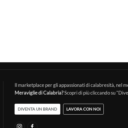
Il marketplace per gli appassionati di calabresità, nel 
Meraviglie di Calabria?
Scopri di più cliccando su "Div
DIVENTA UN BRAND
LAVORA CON NOI