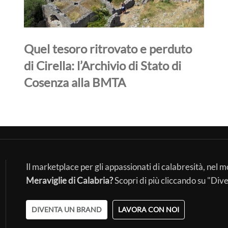
Quel tesoro ritrovato e perduto
di Cirella: l’Archivio di Stato di
Cosenza alla BMTA
Il marketplace per gli appassionati di calabresità, nel 
Meraviglie di Calabria?
Scopri di più cliccando su "Div
DIVENTA UN BRAND
LAVORA CON NOI