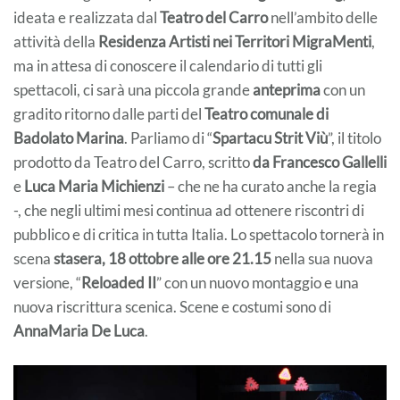
ideata e realizzata dal
Teatro del Carro
nell’ambito delle
attività della
Residenza Artisti nei Territori MigraMenti
,
ma in attesa di conoscere il calendario di tutti gli
spettacoli, ci sarà una piccola grande
anteprima
con un
gradito ritorno dalle parti del
Teatro comunale di
Badolato Marina
. Parliamo di “
Spartacu Strit Viù
”, il titolo
prodotto da Teatro del Carro, scritto
da Francesco Gallelli
e
Luca Maria Michienzi
– che ne ha curato anche la regia
-, che negli ultimi mesi continua ad ottenere riscontri di
pubblico e di critica in tutta Italia. Lo spettacolo tornerà in
scena
stasera, 18 ottobre
alle ore 21.15
nella sua nuova
versione, “
Reloaded II
” con un nuovo montaggio e una
nuova riscrittura scenica. Scene e costumi sono di
AnnaMaria De Luca
.