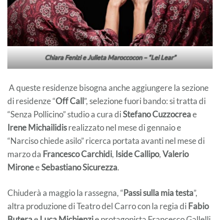
Chiara Fenizi e Julieta Maroccocon – “Lei Lear”
A queste residenze bisogna anche aggiungere la sezione
di residenze “
Off Call
”, selezione fuori bando: si tratta di
“Senza Pollicino” studio a cura di
Stefano Cuzzocrea
e
Irene Michailidis
realizzato nel mese di gennaio e
“Narciso chiede asilo” ricerca portata avanti nel mese di
marzo da
Francesco Carchidi
,
Iside Callipo
,
Valerio
Mirone
e
Sebastiano Sicurezza
.
Chiuderà a maggio la rassegna, “
Passi sulla mia testa
”,
altra produzione di Teatro del Carro con la regia di
Fabio
Butera
e
Luca Michienzi
e protagonista Francesco Gallelli.