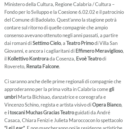
Ministero della Cultura, Regione Calabria / Cultura –
Fondo per lo Sviluppo e la Coesione 6.02.02 e il patrocinio
del Comune di Badolato. Quest’anno la stagione potrà
contare sul ritorno di quelle compagnie che ampio
consenso avevano ottenuto negli anni passati, a partire
dai romani di
Settimo Cielo
, a
Teatro Primo
di Villa San
Giovanni, e ancora i cagliaritani di
Effimero Meraviglioso
,
il
Kollettivo Kontrora
da Cosenza,
Evoè Teatro
di
Rovereto,
Renata Falcone
.
Ci saranno anche delle prime regionali di compagnie che
approderanno per la prima volta in Calabria come
gli
umbri
Marta Bichisao, danzatrice e coreografa e
Vincenzo Schino, regista e artista visivo di
Opera Bianco
,
e
i toscani Muchas Gracias Teatro
guidati da André
Casaca, Chiara Fenizi e Julieta Maroccocon lo spettacolo
“Lei Lear”
. E non mancheranno poi le residenze artistiche,