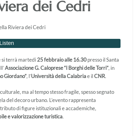
iviera dei Cedri
e si terrà martedì
25 febbraio alle 16.30
presso il Santa
ll’
Associazione G. Caloprese “I Borghi delle Torri”
, in
no Giordano”
, l’
Università della Calabria
e il
CNR
.
 culturale, ma al tempo stesso fragile, spesso segnato
utela del decoro urbano. L’evento rappresenta
ntributo di figure istituzionali e accademiche,
bile e valorizzazione turistica
.