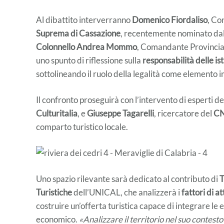
Al dibattito interverranno
Domenico Fiordaliso
, Co
Suprema di Cassazione
, recentemente nominato da
Colonnello Andrea Mommo
, Comandante Provincia
uno spunto di riflessione sulla
responsabilità delle ist
sottolineando il ruolo della legalità come elemento i
Il confronto proseguirà con l’intervento di esperti d
Culturitalia
, e
Giuseppe Tagarelli
, ricercatore del
C
comparto turistico locale.
Uno spazio rilevante sarà dedicato al contributo di
T
Turistiche
dell’UNICAL, che analizzerà i
fattori
di at
costruire un’offerta turistica capace di integrare le 
economico.
«Analizzare il territorio nel suo contest