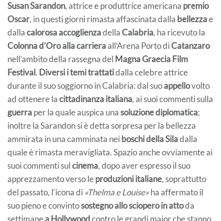
Susan Sarandon
, attrice e produttrice americana
premio
Oscar
, in questi giorni rimasta affascinata dalla
bellezza
e
dalla
calorosa accoglienza
della
Calabria
, ha ricevuto la
Colonna d’Oro alla carriera
all’Arena Porto di
Catanzaro
nell’ambito della rassegna del
Magna Graecia Film
Festival
.
Diversi i temi trattati
dalla celebre attrice
durante il suo soggiorno in Calabria: dal suo
appello
volto
ad ottenere la
cittadinanza
italiana
, ai suoi commenti sulla
guerra
per la quale auspica una
soluzione diplomatica
;
inoltre la Sarandon si è detta sorpresa per la bellezza
ammirata in una camminata nei
boschi della Sila
dalla
quale è rimasta meravigliata. Spazio anche ovviamente ai
suoi commenti sul
cinema
, dopo aver espresso il suo
apprezzamento verso le
produzioni italiane
, soprattutto
del passato, l’icona di
«Thelma e Louise»
ha affermato il
suo pieno e convinto
sostegno allo sciopero in atto
da
settimane
a Hollywood
contro le grandi major che stanno