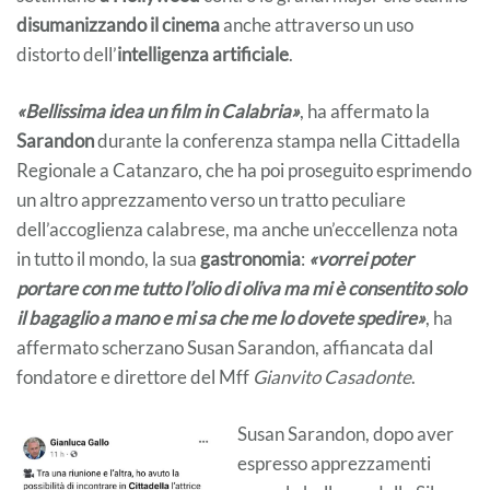
disumanizzando il cinema
anche attraverso un uso
distorto dell’
intelligenza artificiale
.
«Bellissima idea un film in Calabria»
, ha affermato la
Sarandon
durante la conferenza stampa nella Cittadella
Regionale a Catanzaro, che ha poi proseguito esprimendo
un altro apprezzamento verso un tratto peculiare
dell’accoglienza calabrese, ma anche un’eccellenza nota
in tutto il mondo, la sua
gastronomia
:
«vorrei poter
portare con me tutto l’olio di oliva ma mi è consentito solo
il bagaglio a mano e mi sa che me lo dovete spedire»
, ha
affermato scherzano Susan Sarandon, affiancata dal
fondatore e direttore del Mff
Gianvito Casadonte
.
Susan Sarandon, dopo aver
espresso apprezzamenti