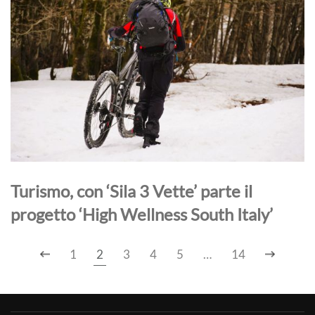
Turismo, con ‘Sila 3 Vette’ parte il
progetto ‘High Wellness South Italy’
1
2
3
4
5
…
14