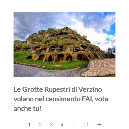
Le Grotte Rupestri di Verzino
volano nel censimento FAI, vota
anche tu!
1
2
3
4
…
11